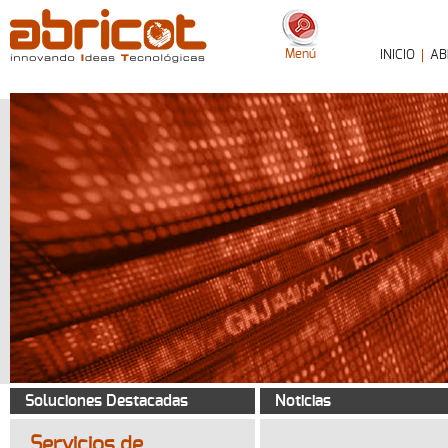
Menú
INICIO
AB
Soluciones Destacadas
Noticias
Servicios de
plantaciÃ³n
(pruebas piloto,
implantaciÃ³n